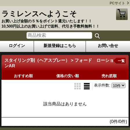
PCサイト
ラミレンスへようこそ
お買い上げ金額の５％をポイント還元いたします！！
10,500円以上のお買い上げで送料、代引き手数料無料！！
ログイン
新規登録はこちら
お問い合せ
スタイリング剤（ヘアスプレー） > フォード ローショ
一覧
ンAR
おすすめ順
価格の安い順
売れ筋順
表示件数
:
該当商品はありません
(0件/0件)