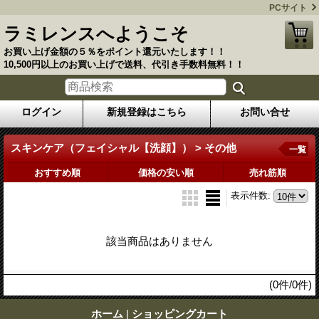
PCサイト
ラミレンスへようこそ
お買い上げ金額の５％をポイント還元いたします！！
10,500円以上のお買い上げで送料、代引き手数料無料！！
ログイン
新規登録はこちら
お問い合せ
スキンケア（フェイシャル【洗顔】） > その他
一覧
おすすめ順
価格の安い順
売れ筋順
表示件数
:
該当商品はありません
(0件/0件)
ホーム
|
ショッピングカート