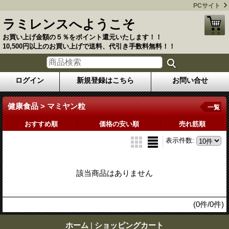
PCサイト
ラミレンスへようこそ
お買い上げ金額の５％をポイント還元いたします！！
10,500円以上のお買い上げで送料、代引き手数料無料！！
ログイン
新規登録はこちら
お問い合せ
健康食品 > マミヤン粒
一覧
おすすめ順
価格の安い順
売れ筋順
表示件数
:
該当商品はありません
(0件/0件)
ホーム
|
ショッピングカート